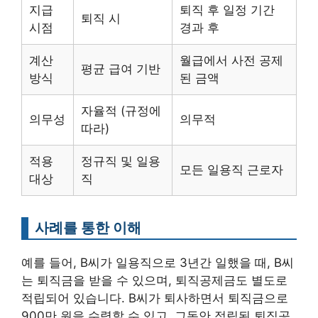
지급
퇴직 후 일정 기간
퇴직 시
시점
경과 후
계산
월급에서 사전 공제
평균 급여 기반
방식
된 금액
자율적 (규정에
의무성
의무적
따라)
적용
정규직 및 일용
모든 일용직 근로자
대상
직
사례를 통한 이해
예를 들어, B씨가 일용직으로 3년간 일했을 때, B씨
는 퇴직금을 받을 수 있으며, 퇴직공제금도 별도로
적립되어 있습니다. B씨가 퇴사하면서 퇴직금으로
900만 원을 수령할 수 있고, 그동안 적립된 퇴직공