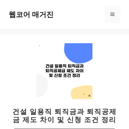
컨
텐
웹코어 매거진
메
츠
로
뉴
건
너
뛰
기
건설 일용직 퇴직금과 퇴직공제
금 제도 차이 및 신청 조건 정리