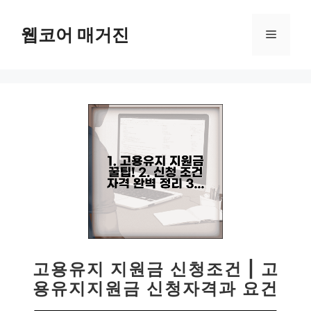
컨
텐
웹코어 매거진
메
츠
로
뉴
건
너
뛰
기
고용유지 지원금 신청조건 | 고
용유지지원금 신청자격과 요건