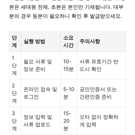
본은 세대원 전체, 초본은 본인만 기재됩니다. 대부
분의 경우 등본이 필요하니 확인 후 발급받으세요.
단
소요
실행 방법
주의사항
계
시간
1
필요 서류 및
10-
서류 유효기간 반
단
정보 준비
15분
드시 확인
계
2
온라인 접속 및
5-10
공인인증서 또는
단
로그인
분
간편인증 준비
계
3
15-
정보 입력 및
오타 없이 정확하
단
20
서류 업로드
게 입력
계
분