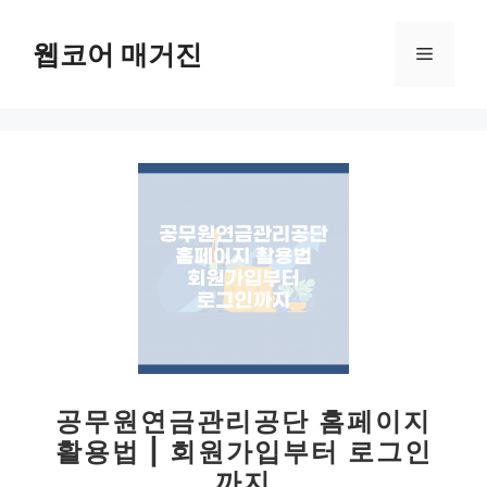
컨
텐
웹코어 매거진
메
츠
로
뉴
건
너
뛰
기
공무원연금관리공단 홈페이지
활용법 | 회원가입부터 로그인
까지