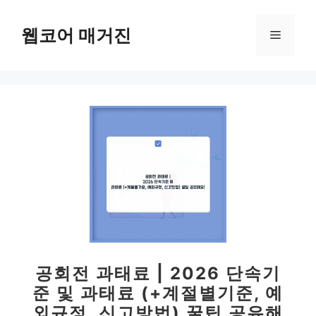
컨
텐
웹코어 매거진
메
츠
로
뉴
건
너
뛰
기
공회전 과태료 | 2026 단속기
준 및 과태료 (+계절별기준, 예
외규정, 신고방법) 꿀팁 공유해