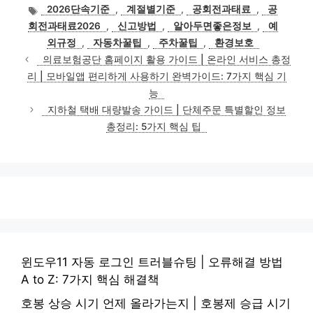
테
태
2026단속기준
,
계절별기준
,
공회전과태료
,
공
고
그
회전과태료2026
,
신고방법
,
알아두면좋은정보
,
예
리
외규정
,
자동차꿀팁
,
주차꿀팁
,
환경보호
의료보험공단 홈페이지 활용 가이드 | 온라인 서비스 총정
리 | 모바일앱 편리하게 사용하기 완벽가이드: 7가지 핵심 기
능
지하철 택배 대량발송 가이드 | 단체주문 특별할인 정보
총정리: 5가지 핵심 팁
윈도우11 자동 로그인 트러블슈팅 | 오류해결 방법
A to Z: 7가지 핵심 해결책
호봉 상승 시기 언제 올라가는지 | 호봉제 승급 시기