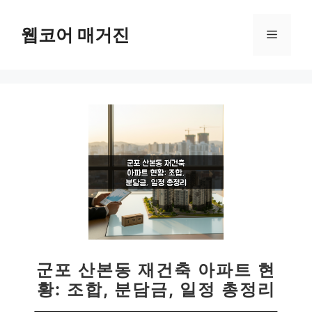
컨
텐
웹코어 매거진
메
츠
로
뉴
건
너
뛰
기
군포 산본동 재건축 아파트 현
황: 조합, 분담금, 일정 총정리