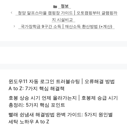
카
정보
테
청양 알프스마을 캠핑장 가이드 | 오토캠핑부터 글램핑까
고
지 시설비교
리
국가장학금 9구간 소득 | 재산소득 환산방법 (+계산)
윈도우11 자동 로그인 트러블슈팅 | 오류해결 방법
A to Z: 7가지 핵심 해결책
호봉 상승 시기 언제 올라가는지 | 호봉제 승급 시기
총정리: 5가지 핵심 포인트
빨래 쉰냄새 해결방법 완벽 가이드: 5가지 원인별
세탁 노하우 A to Z