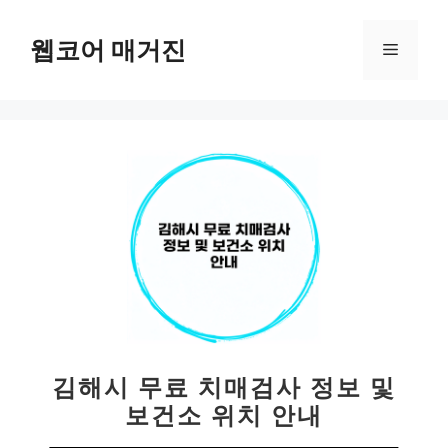
컨
텐
웹코어 매거진
메
츠
로
뉴
건
너
뛰
기
김해시 무료 치매검사 정보 및
보건소 위치 안내