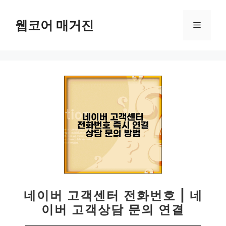
컨
텐
웹코어 매거진
메
츠
로
뉴
건
너
뛰
기
네이버 고객센터 전화번호 | 네
이버 고객상담 문의 연결