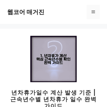
컨
텐
웹코어 매거진
메
츠
로
뉴
건
너
뛰
기
년차휴가일수 계산 발생 기준 |
근속년수별 년차휴가 일수 완벽
가이드