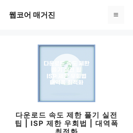
컨
텐
웹코어 매거진
메
츠
로
뉴
건
너
뛰
기
다운로드 속도 제한 풀기 실전
팁 | ISP 제한 우회법 | 대역폭
최적화