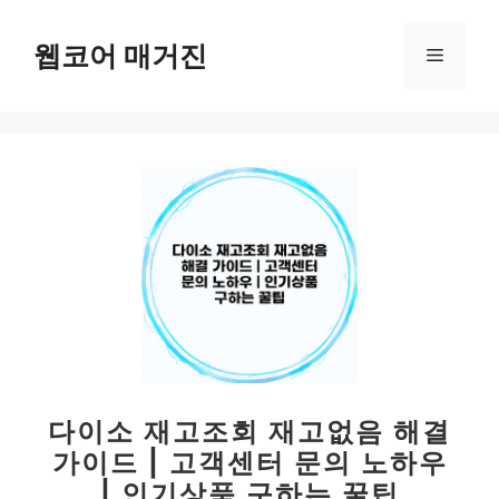
컨
텐
웹코어 매거진
메
츠
로
뉴
건
너
뛰
기
다이소 재고조회 재고없음 해결
가이드 | 고객센터 문의 노하우
| 인기상품 구하는 꿀팁