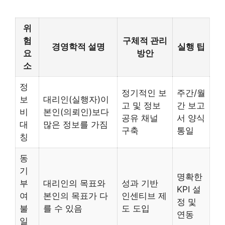
위
험
구체적 관리
경영학적 설명
실행 팁
요
방안
소
정
정기적인 보
주간/월
보
대리인(실행자)이
고 및 정보
간 보고
비
본인(의뢰인)보다
공유 채널
서 양식
대
많은 정보를 가짐
구축
통일
칭
동
기
명확한
부
대리인의 목표와
성과 기반
KPI 설
여
본인의 목표가 다
인센티브 제
정 및
불
를 수 있음
도 도입
연동
일