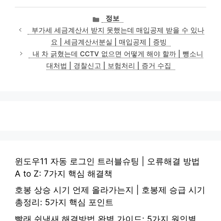
카
정보
테
부가세 세금계산서 받지 못했는데 매입공제 받을 수 있나
고
요 | 세금계산서분실 | 매입공제 | 증빙
리
내 차 긁혔는데 CCTV 없으면 어떻게 해야 할까 | 뺑소니
대처법 | 경찰신고 | 보험처리 | 증거 수집
윈도우11 자동 로그인 트러블슈팅 | 오류해결 방법
A to Z: 7가지 핵심 해결책
호봉 상승 시기 언제 올라가는지 | 호봉제 승급 시기
총정리: 5가지 핵심 포인트
빨래 쉰냄새 해결방법 완벽 가이드: 5가지 원인별