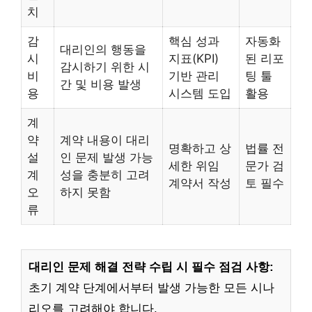
치
감
핵심 성과
자동화
대리인의 행동을
시
지표(KPI)
된 리포
감시하기 위한 시
비
기반 관리
팅 툴
간 및 비용 발생
용
시스템 도입
활용
계
약
계약 내용이 대리
명확하고 상
법률 전
설
인 문제 발생 가능
세한 위임
문가 검
계
성을 충분히 고려
계약서 작성
토 필수
오
하지 못함
류
대리인 문제 해결 전략 수립 시 필수 점검 사항:
초기 계약 단계에서부터 발생 가능한 모든 시나
리오를 고려해야 합니다.