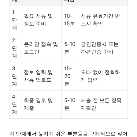
1
필요 서류 및
10-
서류 유효기간 반
단
정보 준비
15분
드시 확인
계
2
온라인 접속 및
5-10
공인인증서 또는
단
로그인
분
간편인증 준비
계
3
15-
정보 입력 및
오타 없이 정확하
단
20
서류 업로드
게 입력
계
분
4
최종 검토 및
5-10
제출 전 모든 항목
단
제출
분
재확인
계
각 단계에서 놓치기 쉬운 부분들을 구체적으로 짚어