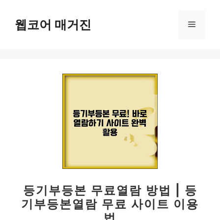
컨
텐
웹코어 매거진
메
츠
로
뉴
건
너
뛰
기
등기부등본 무료열람 방법 | 등
기부등본열람 무료 사이트 이용
법