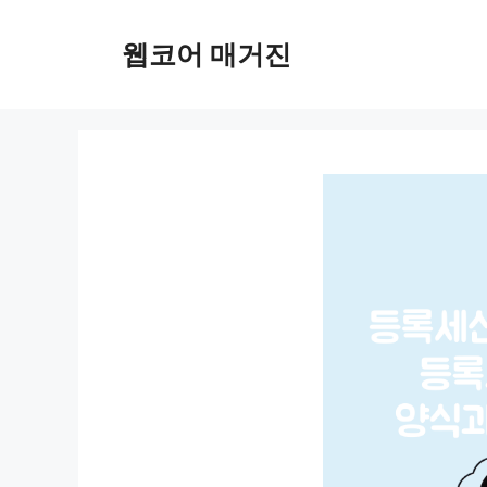
컨
텐
웹코어 매거진
츠
로
건
너
뛰
기