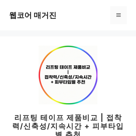
컨
텐
웹코어 매거진
메
츠
로
뉴
건
너
뛰
기
리프팅 테이프 제품비교 | 접착
력/신축성/지속시간 + 피부타입
별 추천