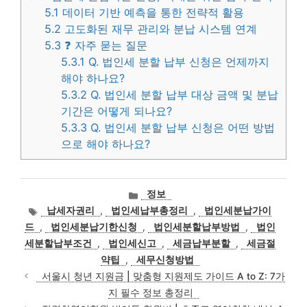
5.1
데이터 기반 예측을 통한 전략적 활용
5.2
고도화된 재무 관리와 분납 시스템 연계
5.3
❓ 자주 묻는 질문
5.3.1
Q. 법인세 분할 납부 신청은 언제까지
해야 하나요?
5.3.2
Q. 법인세 분할 납부 대상 금액 및 분납
기간은 어떻게 되나요?
5.3.3
Q. 법인세 분할 납부 신청은 어떤 방법
으로 해야 하나요?
카
정보
테
태
납세자권리
,
법인세납부총정리
,
법인세분납가이
고
그
드
,
법인세분납기한신청
,
법인세분할납부방법
,
법인
리
세분할납부조건
,
법인세신고
,
세금납부분할
,
세금절
약팁
,
세무신청방법
서울시 청년 지원금 | 맞춤형 지원제도 가이드 A to Z: 7가
지 필수 정보 총정리