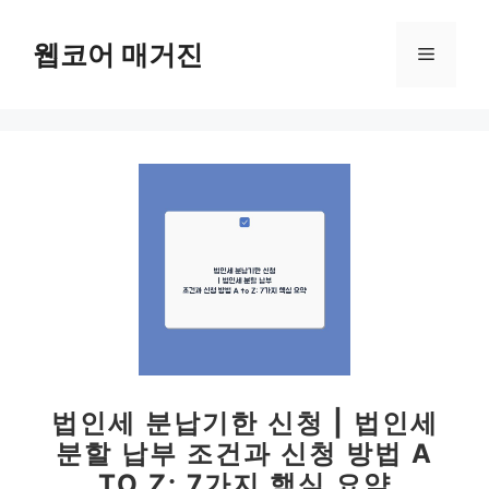
컨
텐
웹코어 매거진
메
츠
로
뉴
건
너
뛰
기
법인세 분납기한 신청 | 법인세
분할 납부 조건과 신청 방법 A
TO Z: 7가지 핵심 요약