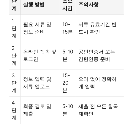
단
소요
실행 방법
주의사항
계
시간
1
필요 서류 및
10-
서류 유효기간 반
단
정보 준비
15분
드시 확인
계
2
온라인 접속 및
5-10
공인인증서 또는
단
로그인
분
간편인증 준비
계
3
15-
정보 입력 및
오타 없이 정확하
단
20
서류 업로드
게 입력
계
분
4
최종 검토 및
5-10
제출 전 모든 항목
단
제출
분
재확인
계