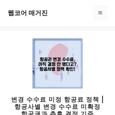
컨
텐
웹코어 매거진
메
츠
로
뉴
건
너
뛰
기
변경 수수료 미정 항공료 정책 |
항공사별 변경 수수료 미확정
항공권과 추후 결정 기준