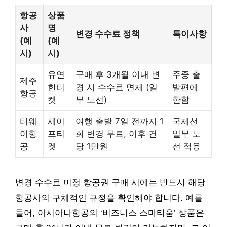
항공
상품
사
명
변경 수수료 정책
특이사항
(예
(예
시)
시)
유연
구매 후 3개월 이내 변
주중 출
제주
한티
경 시 수수료 면제 (일
발편에
항공
켓
부 노선)
한함
티웨
세이
여행 출발 7일 전까지 1
국제선
이항
프티
회 변경 무료, 이후 건
일부 노
공
켓
당 1만원
선 적용
변경 수수료 미정 항공권 구매 시에는 반드시 해당
항공사의 구체적인 규정을 확인해야 합니다. 예를
들어, 아시아나항공의 ‘비즈니스 스마티움’ 상품은