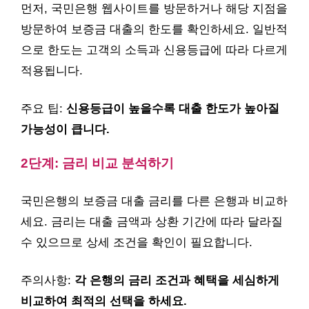
먼저, 국민은행 웹사이트를 방문하거나 해당 지점을
방문하여 보증금 대출의 한도를 확인하세요. 일반적
으로 한도는 고객의 소득과 신용등급에 따라 다르게
적용됩니다.
주요 팁:
신용등급이 높을수록 대출 한도가 높아질
가능성이 큽니다.
2단계: 금리 비교 분석하기
국민은행의 보증금 대출 금리를 다른 은행과 비교하
세요. 금리는 대출 금액과 상환 기간에 따라 달라질
수 있으므로 상세 조건을 확인이 필요합니다.
주의사항:
각 은행의 금리 조건과 혜택을 세심하게
비교하여 최적의 선택을 하세요.