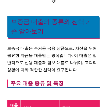
💡
보증금 대출의 종류와 선택 기
준 알아보기
보증금 대출은 주거용 금융 상품으로, 자산을 위해
필요한 자금을 대출받는 방식입니다. 이 대출은 일
반적으로 신용 대출과 담보 대출로 나뉘며, 고객의
상황에 따라 적합한 선택이 요구됩니다.
주요 대출 종류 및 특징
대출