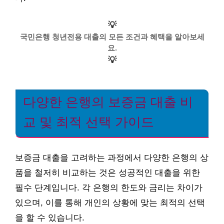
💡
국민은행 청년전용 대출의 모든 조건과 혜택을 알아보세
요.
💡
다양한 은행의 보증금 대출 비
교 및 최적 선택 가이드
보증금 대출을 고려하는 과정에서 다양한 은행의 상
품을 철저히 비교하는 것은 성공적인 대출을 위한
필수 단계입니다. 각 은행의 한도와 금리는 차이가
있으며, 이를 통해 개인의 상황에 맞는 최적의 선택
을 할 수 있습니다.