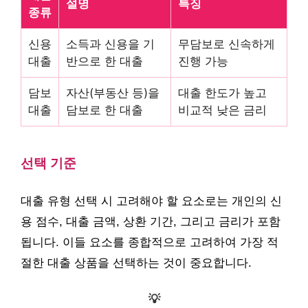
설명
특징
종류
신용
소득과 신용을 기
무담보로 신속하게
대출
반으로 한 대출
진행 가능
담보
자산(부동산 등)을
대출 한도가 높고
대출
담보로 한 대출
비교적 낮은 금리
선택 기준
대출 유형 선택 시 고려해야 할 요소로는 개인의 신
용 점수, 대출 금액, 상환 기간, 그리고 금리가 포함
됩니다. 이들 요소를 종합적으로 고려하여 가장 적
절한 대출 상품을 선택하는 것이 중요합니다.
💡