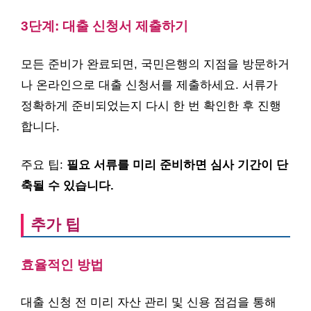
3단계: 대출 신청서 제출하기
모든 준비가 완료되면, 국민은행의 지점을 방문하거
나 온라인으로 대출 신청서를 제출하세요. 서류가
정확하게 준비되었는지 다시 한 번 확인한 후 진행
합니다.
주요 팁:
필요 서류를 미리 준비하면 심사 기간이 단
축될 수 있습니다.
추가 팁
효율적인 방법
대출 신청 전 미리 자산 관리 및 신용 점검을 통해