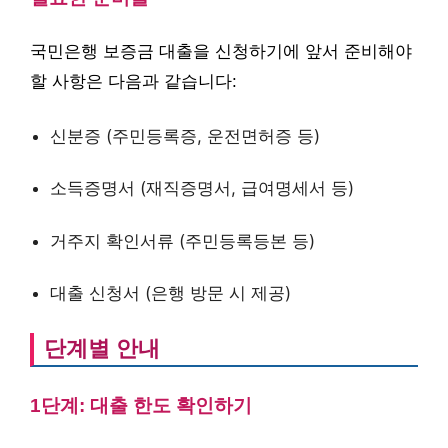
국민은행 보증금 대출을 신청하기에 앞서 준비해야
할 사항은 다음과 같습니다:
신분증 (주민등록증, 운전면허증 등)
소득증명서 (재직증명서, 급여명세서 등)
거주지 확인서류 (주민등록등본 등)
대출 신청서 (은행 방문 시 제공)
단계별 안내
1단계: 대출 한도 확인하기