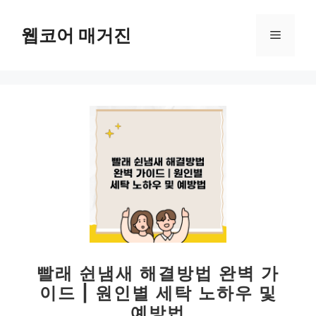
컨
텐
웹코어 매거진
메
츠
로
뉴
건
너
뛰
기
빨래 쉰냄새 해결방법 완벽 가
이드 | 원인별 세탁 노하우 및
예방법