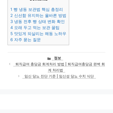
1
빵 냉동 보관법 핵심 총정리
2
신선함 유지하는 올바른 방법
3
냉동 전후 빵 상태 변화 확인
4
오래 두고 먹는 보관 꿀팁
5
맛있게 되살리는 해동 노하우
6
자주 묻는 질문
카
정보
테
퇴직급여 충당금 회계처리 방법 | 퇴직급여충당금 완벽 회
고
계 처리법
리
임신 당뇨 진단 기준 | 임신성 당뇨 수치 식단