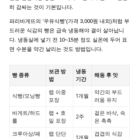
히 감싸는 것이 기본입니다.
파리바게뜨의 ‘우유식빵’(가격 3,000원 내외)처럼 부
드러운 식감의 빵은 급속 냉동해야 결이 살아납니
다. 냉동실에 넣기 전 10~15분 정도 실온에 두어 표
면 수분을 약간 날리는 것도 방법입니다.
보관 방
냉동
빵 종류
해동 후 맛
법
기간
랩 이중
약간의 부드
식빵/모닝빵
1개월
포장
러움 유지
바게트/하드
랩 + 호
겉은 바삭, 속
2주
롤
일 포장
은 촉촉
크루아상/페
랩 단단
겹겹의 식감
1개월