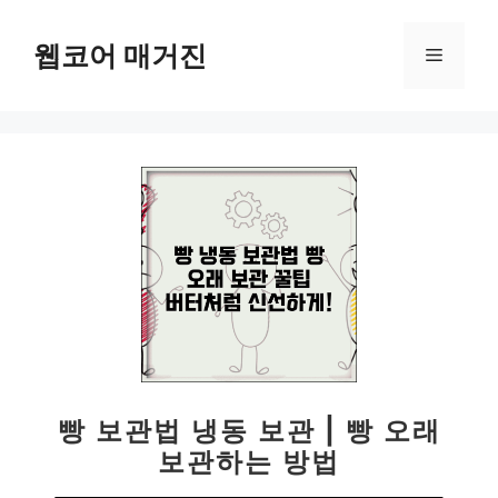
컨
텐
웹코어 매거진
메
츠
로
뉴
건
너
뛰
기
빵 보관법 냉동 보관 | 빵 오래
보관하는 방법