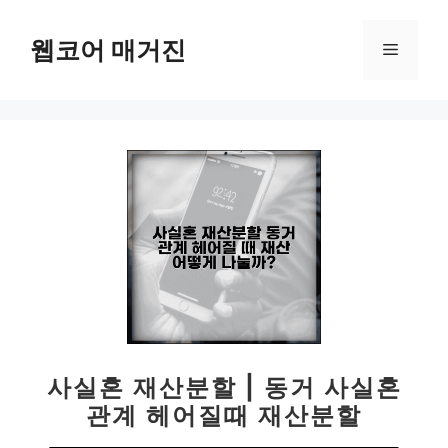
컨
텐
웹코어 매거진
메
츠
로
뉴
건
너
뛰
기
사실혼 재산분할 | 동거 사실혼
관계 헤어질때 재산분할