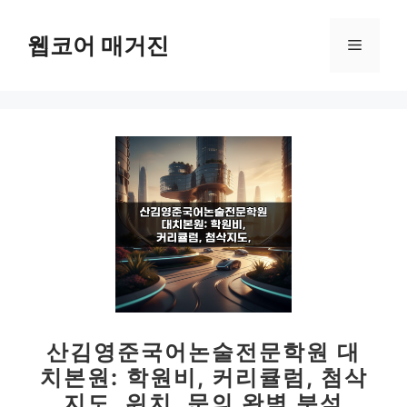
컨
텐
웹코어 매거진
메
츠
로
뉴
건
너
뛰
기
산김영준국어논술전문학원 대
치본원: 학원비, 커리큘럼, 첨삭
지도, 위치, 문의 완벽 분석