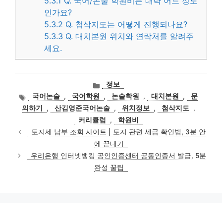
5.3.1
Q. 국어/논술 학원비는 대략 어느 정도
인가요?
5.3.2
Q. 첨삭지도는 어떻게 진행되나요?
5.3.3
Q. 대치본원 위치와 연락처를 알려주
세요.
카
정보
테
태
국어논술
,
국어학원
,
논술학원
,
대치본원
,
문
고
그
의하기
,
산김영준국어논술
,
위치정보
,
첨삭지도
,
리
커리큘럼
,
학원비
토지세 납부 조회 사이트 | 토지 관련 세금 확인법, 3분 안
에 끝내기
우리은행 인터넷뱅킹 공인인증센터 공동인증서 발급, 5분
완성 꿀팁