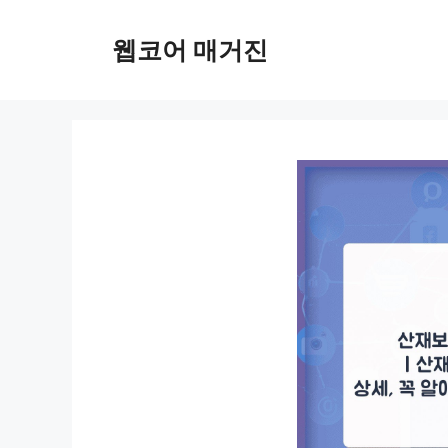
컨
텐
웹코어 매거진
츠
로
건
너
뛰
기