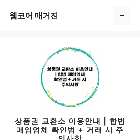
컨
텐
웹코어 매거진
메
츠
로
뉴
건
너
뛰
기
상품권 교환소 이용안내 | 합법
매입업체 확인법 + 거래 시 주
의사항