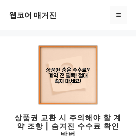
컨
텐
웹코어 매거진
메
츠
로
뉴
건
너
뛰
기
상품권 교환 시 주의해야 할 계
약 조항 | 숨겨진 수수료 확인
방법