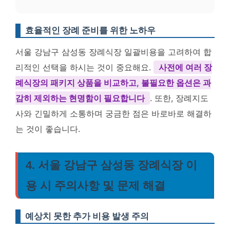
효율적인 장례 준비를 위한 노하우
서울 강남구 삼성동 장례식장 일괄비용을 고려하여 합
리적인 선택을 하시는 것이 중요해요.
사전에 여러 장
례식장의 패키지 상품을 비교하고, 불필요한 옵션은 과
감히 제외하는 현명함이 필요합니다
. 또한, 장례지도
사와 긴밀하게 소통하며 궁금한 점은 바로바로 해결하
는 것이 좋습니다.
4. 서울 강남구 삼성동 장례식장 이
용 시 주의사항 및 문제 해결
예상치 못한 추가 비용 발생 주의