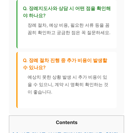
Q. 장례지도사와 상담 시 어떤 점을 확인해
야 하나요?
장례 절차, 예상 비용, 필요한 서류 등을 꼼
꼼히 확인하고 궁금한 점은 꼭 질문하세요.
Q. 장례 절차 진행 중 추가 비용이 발생할
수 있나요?
예상치 못한 상황 발생 시 추가 비용이 있
을 수 있으니, 계약 시 명확히 확인하는 것
이 좋습니다.
Contents