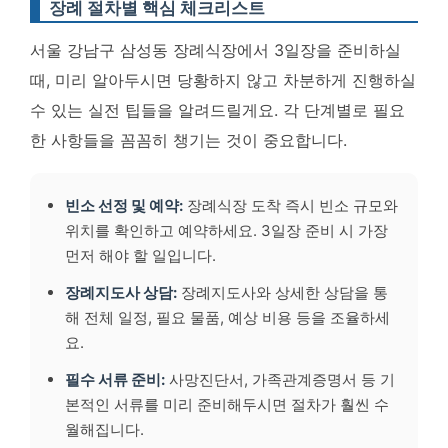
장례 절차별 핵심 체크리스트
서울 강남구 삼성동 장례식장에서 3일장을 준비하실
때, 미리 알아두시면 당황하지 않고 차분하게 진행하실
수 있는 실전 팁들을 알려드릴게요. 각 단계별로 필요
한 사항들을 꼼꼼히 챙기는 것이 중요합니다.
빈소 선정 및 예약:
장례식장 도착 즉시 빈소 규모와
위치를 확인하고 예약하세요. 3일장 준비 시 가장
먼저 해야 할 일입니다.
장례지도사 상담:
장례지도사와 상세한 상담을 통
해 전체 일정, 필요 물품, 예상 비용 등을 조율하세
요.
필수 서류 준비:
사망진단서, 가족관계증명서 등 기
본적인 서류를 미리 준비해두시면 절차가 훨씬 수
월해집니다.