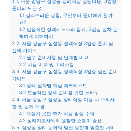
1
1. 서울 강남구 삼성동 장례식장 일괄비용, 3일장
준비의 모든 것
1.1
갑작스러운 상황, 무엇부터 준비해야 할까
요?
1.2
믿음직한 장례지도사와 함께, 3일장 절차 완
벽하게 이해하기
2
2. 서울 강남구 삼성동 장례식장 3일장 준비 및
선택 가이드
2.1
필수 준비사항 및 단계별 비교
2.2
비용 비교 및 고려사항
3
3. 서울 강남구 삼성동 장례식장 3일장 실전 준비
가이드
3.1
장례 절차별 핵심 체크리스트
3.2
효율적인 장례 준비를 위한 노하우
4
4. 서울 강남구 삼성동 장례식장 이용 시 주의사
항 및 문제 해결
4.1
예상치 못한 추가 비용 발생 주의
4.2
장례지도사와의 원활한 소통이 중요
5
5. 삼성동 장례 문화의 발전 방향과 맞춤형 서비