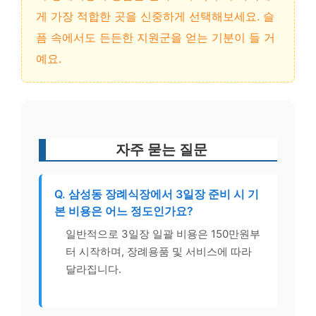
게 가장 적합한 곳을 신중하게 선택해보세요. 슬
픔 속에서도 든든한 지원군을 얻는 기분이 들 거
예요.
자주 묻는 질문
Q. 삼성동 장례식장에서 3일장 준비 시 기
본 비용은 어느 정도인가요?
일반적으로 3일장 일괄 비용은 150만원부
터 시작하며, 장례용품 및 서비스에 따라
달라집니다.