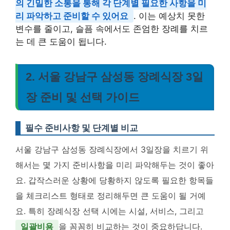
의 긴밀한 소통을 통해 각 단계별 필요한 사항을 미
리 파악하고 준비할 수 있어요
. 이는 예상치 못한
변수를 줄이고, 슬픔 속에서도 존엄한 장례를 치르
는 데 큰 도움이 됩니다.
2. 서울 강남구 삼성동 장례식장 3일
장 준비 및 선택 가이드
필수 준비사항 및 단계별 비교
서울 강남구 삼성동 장례식장에서 3일장을 치르기 위
해서는 몇 가지 준비사항을 미리 파악해두는 것이 좋아
요. 갑작스러운 상황에 당황하지 않도록 필요한 항목들
을 체크리스트 형태로 정리해두면 큰 도움이 될 거예
요. 특히 장례식장 선택 시에는 시설, 서비스, 그리고
일괄비용
을 꼼꼼히 비교하는 것이 중요하답니다.