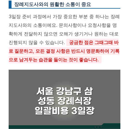
장례지도사와의 원활한 소통이 중요
3일장 준비 과정에서 가장 중요한 부분 중 하나는 장례
지도사와의 소통이에요. 문의사항이나 요청사항을 명
확하게 전달하지 않으면 오해가 생기거나 원하는 대로
진행되지 않을 수 있습니다.
궁금한 점은 그때그때 바
로 질문하고, 모든 결정 사항은 반드시 명문화하여 기록
으로 남겨두는 습관을 들이는 것이 좋습니다.