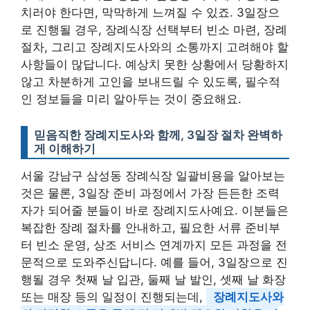
치러야 한다면, 막막하게 느껴질 수 있죠. 3일장으
로 진행될 경우, 장례식장 선택부터 빈소 마련, 장례
절차, 그리고 장례지도사와의 소통까지 고려해야 할
사항들이 많답니다. 예상치 못한 상황에서 당황하지
않고 차분하게 고인을 보내드릴 수 있도록, 필수적
인 정보들을 미리 알아두는 것이 중요해요.
믿음직한 장례지도사와 함께, 3일장 절차 완벽하
게 이해하기
서울 강남구 삼성동 장례식장 일괄비용을 알아보는
것은 물론, 3일장 준비 과정에서 가장 든든한 조력
자가 되어줄 분들이 바로 장례지도사예요. 이분들은
복잡한 장례 절차를 안내하고, 필요한 서류 준비부
터 빈소 운영, 상조 서비스 연계까지 모든 과정을 전
문적으로 도와주신답니다. 예를 들어, 3일장으로 진
행될 경우 첫째 날 입관, 둘째 날 발인, 셋째 날 화장
또는 매장 등의 일정이 진행되는데,
장례지도사와