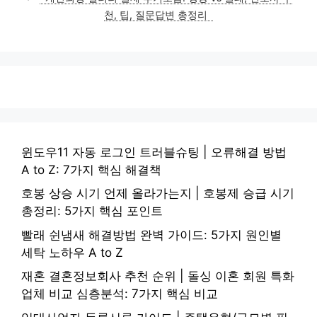
천, 팁, 질문답변 총정리
윈도우11 자동 로그인 트러블슈팅 | 오류해결 방법
A to Z: 7가지 핵심 해결책
호봉 상승 시기 언제 올라가는지 | 호봉제 승급 시기
총정리: 5가지 핵심 포인트
빨래 쉰냄새 해결방법 완벽 가이드: 5가지 원인별
세탁 노하우 A to Z
재혼 결혼정보회사 추천 순위 | 돌싱 이혼 회원 특화
업체 비교 심층분석: 7가지 핵심 비교