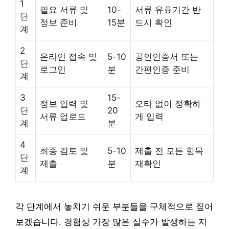
1
필요 서류 및
10-
서류 유효기간 반
단
정보 준비
15분
드시 확인
계
2
온라인 접속 및
5-10
공인인증서 또는
단
로그인
분
간편인증 준비
계
3
15-
정보 입력 및
오타 없이 정확하
단
20
서류 업로드
게 입력
계
분
4
최종 검토 및
5-10
제출 전 모든 항목
단
제출
분
재확인
계
각 단계에서 놓치기 쉬운 부분들을 구체적으로 짚어
보겠습니다. 경험상 가장 많은 실수가 발생하는 지