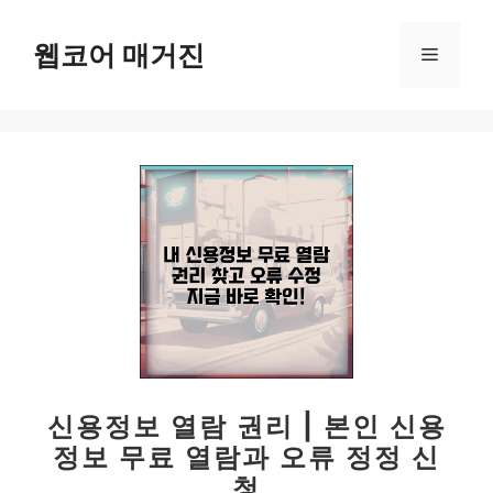
컨
텐
웹코어 매거진
메
츠
로
뉴
건
너
뛰
기
신용정보 열람 권리 | 본인 신용
정보 무료 열람과 오류 정정 신
청