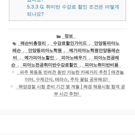
5.3.3
Q. 취미반 수강료 할인 조건은 어떻게
되나요?
카
정보
테
태
레슨비총정리
,
수강료할인가이드
,
안양동피아노
고
그
레슨
,
안양동피아노학원
,
예가피아노학원안양동레슨
리
비
,
예가피아노할인
,
피아노배우기
,
피아노전공레
슨
,
피아노전공취미반수강료할인
,
피아노취미반비용
파주 목동동 반려견 동반 가능한 카페거리 추천 | 애견놀
이터, 수제간식, 테라스, 주차 꿀팁 공유해요!
해양경찰 시험 준비 기간 몇 개월 | 해경 채용시험 합격 공
부 시간 추천!