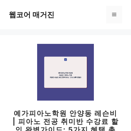
컨
텐
웹코어 매거진
메
츠
로
뉴
건
너
뛰
기
예가피아노학원 안양동 레슨비
| 피아노 전공 취미반 수강료 할
인 완벽가이드: 5가지 혜택 총