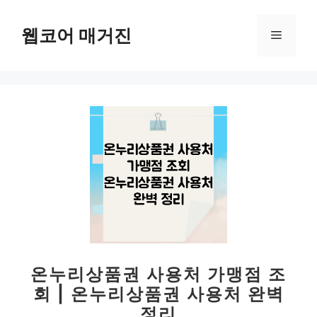
컨
텐
웹코어 매거진
메
츠
로
뉴
건
너
뛰
기
온누리상품권 사용처 가맹점 조
회 | 온누리상품권 사용처 완벽
정리