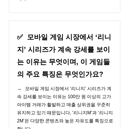
✅
모바일 게임 시장에서 ‘리니
지’ 시리즈가 계속 강세를 보이
는 이유는 무엇이며, 이 게임들
의 주요 특징은 무엇인가요?
→
모바일 게임 시장에서 ‘리니지’ 시리즈가 계
속 강세를 보이는 이유는 100만 원 이상의 고가
아이템 거래가 활발하고 매출 상위권을 꾸준히
유지하고 있기 때문입니다. ‘리니지M’과 ‘리니지
2M’은 다양한 콘텐츠와 높은 자유도를 특징으로
합니다.