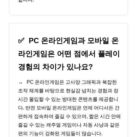
✅
PC 온라인게임과 모바일 온
라인게임은 어떤 점에서 플레이
경험의 차이가 있나요?
→
PC 온라인게임은 고사양 그래픽과 복잡한
조작 체계를 바탕으로 현실감 넘치는 경험과 장
시간 몰입할 수 있는 방대한 콘텐츠를 제공합니
다. 반면 모바일 온라인게임은 언제 어디서든 간
편하게 접속하여 즐길 수 있으며, 짧은 시간 안에
즐길 수 있는 캐주얼 게임이나 자동 사냥과 같은
편의 기능이 강화된 게임들이 많습니다.