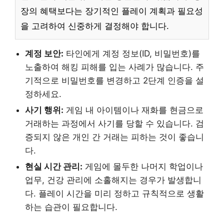
장의 혜택보다는 장기적인 플레이 계획과 필요성
을 고려하여 신중하게 결정해야 합니다.
계정 보안:
타인에게 계정 정보(ID, 비밀번호)를
노출하여 해킹 피해를 입는 사례가 많습니다. 주
기적으로 비밀번호를 변경하고 2단계 인증을 설
정하세요.
사기 행위:
게임 내 아이템이나 재화를 현금으로
거래하는 과정에서 사기를 당할 수 있습니다. 검
증되지 않은 개인 간 거래는 피하는 것이 좋습니
다.
현실 시간 관리:
게임에 몰두한 나머지 학업이나
업무, 건강 관리에 소홀해지는 경우가 발생합니
다. 플레이 시간을 미리 정하고 규칙적으로 생활
하는 습관이 필요합니다.