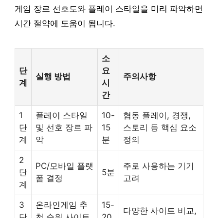
게임 장르 선호도와 플레이 스타일을 미리 파악하면
시간 절약에 도움이 됩니다.
소
단
요
실행 방법
주의사항
계
시
간
1
플레이 스타일
10-
협동 플레이, 경쟁,
단
및 선호 장르 파
15
스토리 등 핵심 요소
계
악
분
정의
2
PC/모바일 플랫
주로 사용하는 기기
단
5분
폼 결정
고려
계
3
온라인게임 추
15-
다양한 사이트 비교,
단
천 순위 사이트
20