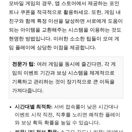
모바일 게임의 경우, 앱 스토어에서 제공하는 포인
트나 쿠폰을 적극적으로 활용하세요. 또한, 게임 내
친구와 함께 특정 미션을 달성하면 서로에게 도움이
되는 아이템을 교환해주는 시스템을 이용하는 것도
현명한 방법입니다. 이러한 소소한 팁들이 모여 게
임 플레이에 상당한 이점을 제공합니다.
전문가 팁:
여러 게임을 동시에 즐긴다면, 각 게
임의 이벤트 기간과 보상 시스템을 체계적으로
기록하고 관리하는 것이 장기적으로 큰 이득을
가져다줍니다.
시간대별 최적화:
서버 접속률이 낮은 시간대나
이벤트 시작 직전, 직후를 노리면 쾌적한 플레이
와 보상 획득 확률을 높일 수 있습니다.