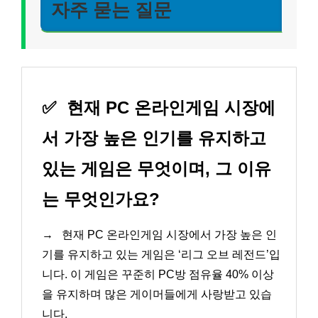
자주 묻는 질문
✅
현재 PC 온라인게임 시장에
서 가장 높은 인기를 유지하고
있는 게임은 무엇이며, 그 이유
는 무엇인가요?
→
현재 PC 온라인게임 시장에서 가장 높은 인
기를 유지하고 있는 게임은 ‘리그 오브 레전드’입
니다. 이 게임은 꾸준히 PC방 점유율 40% 이상
을 유지하며 많은 게이머들에게 사랑받고 있습
니다.