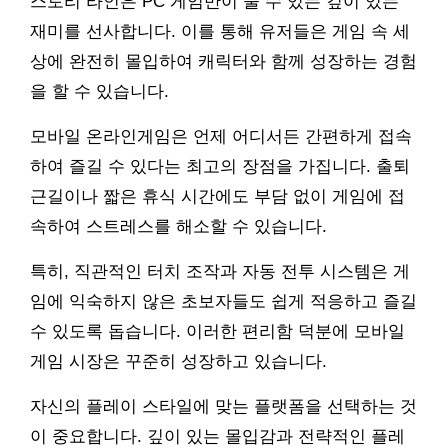
스토리 라인은 PC 게임만이 줄 수 있는 깊이 있는
재미를 선사합니다. 이를 통해 유저들은 게임 속 세
상에 완전히 몰입하여 캐릭터와 함께 성장하는 경험
을 할 수 있습니다.
모바일 온라인게임은 언제 어디서든 간편하게 접속
하여 즐길 수 있다는 최고의 장점을 가집니다. 출퇴
근길이나 짧은 휴식 시간에도 부담 없이 게임에 접
속하여 스트레스를 해소할 수 있습니다.
특히, 직관적인 터치 조작과 자동 전투 시스템은 게
임에 익숙하지 않은 초보자들도 쉽게 적응하고 즐길
수 있도록 돕습니다. 이러한 편리함 덕분에 모바일
게임 시장은 꾸준히 성장하고 있습니다.
자신의 플레이 스타일에 맞는 플랫폼을 선택하는 것
이 중요합니다. 깊이 있는 몰입감과 전략적인 플레