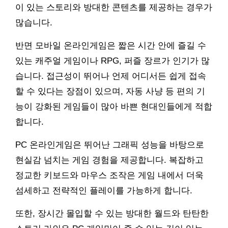
이 있는 스토리와 방대한 콘텐츠를 제공하는 경우가
많습니다.
반면 모바일 온라인게임은 짧은 시간 안에 즐길 수
있는 캐주얼 게임이나 RPG, 퍼즐 장르가 인기가 많
습니다. 접근성이 뛰어나 언제 어디서든 쉽게 접속
할 수 있다는 장점이 있으며, 자동 사냥 등 편의 기
능이 강화된 게임들이 많아 바쁜 현대인들에게 적합
합니다.
PC 온라인게임은 뛰어난 그래픽 성능을 바탕으로
현실감 넘치는 게임 경험을 제공합니다. 복잡하고
정교한 키보드와 마우스 조작은 게임 내에서 더욱
섬세하고 전략적인 플레이를 가능하게 합니다.
또한, 장시간 몰입할 수 있는 방대한 월드와 탄탄한