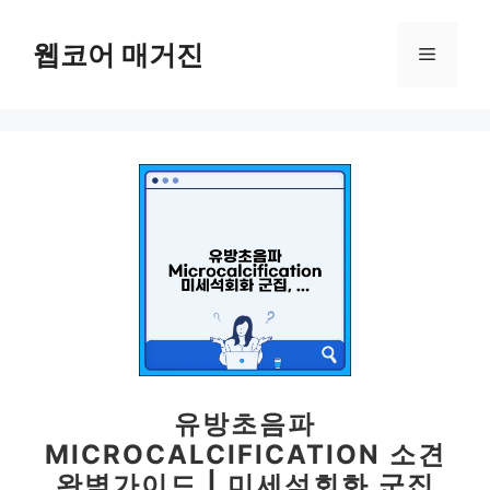
컨
텐
웹코어 매거진
메
츠
로
뉴
건
너
뛰
기
유방초음파
MICROCALCIFICATION 소견
완벽가이드 | 미세석회화 군집