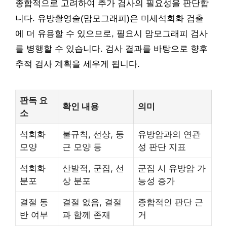
종합적으로 고려하여 추가 검사의 필요성을 판단합
니다. 유방촬영술(맘모그래피)은 미세석회화 검출
에 더 유용할 수 있으므로, 필요시 맘모그래피 검사
를 병행할 수 있습니다. 검사 결과를 바탕으로 향후
추적 검사 계획을 세우게 됩니다.
판독 요
확인 내용
의미
소
석회화
불규칙, 선상, 둥
유방암과의 연관
모양
근 모양 등
성 판단 지표
석회화
산발적, 군집, 선
군집 시 유방암 가
분포
상 분포
능성 증가
결절 동
결절 없음, 결절
종합적인 판단 근
반 여부
과 함께 존재
거