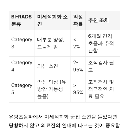
BI-RADS
미세석회화 소
악성
추천 조치
분류
견
확률
6개월 간격
Category
대부분 양성,
<
초음파 추적
3
드물게 암
2%
관찰
Category
2-
조직검사 권
의심 소견
4
95%
고
악성 의심 (유
조직검사 및
Category
>
방암 가능성
적극적인 치
5
95%
높음)
료 필요
유방초음파에서 미세석회화 군집 소견을 들었다면,
당황하지 않고 의료진의 안내에 따르는 것이 중요합