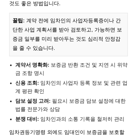
것도 좋은 방법입니다.
꿀팁:
계약 전에 임차인의 사업자등록증이나 간
단한 사업 계획서를 받아 검토하고, 가능하면 보
증금 일부를 미리 받아두는 것도 심리적 안정감
을 줄 수 있습니다.
계약서 명확화:
보증금 반환 조건 및 지연 시 위약
금 조항 명시
신용 조회:
임차인의 사업자 등록 정보 및 관련 업
계 평판 확인
담보 설정 고려:
필요시 보증금 담보 설정에 대한
법률 전문가와 상담
분쟁 대비:
임차인과의 소통 기록을 철저히 관리
임차권등기명령 외에도 임대인이 보증금을 보호할