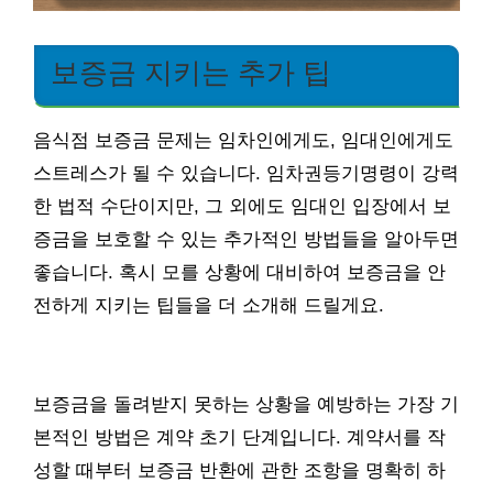
보증금 지키는 추가 팁
음식점 보증금 문제는 임차인에게도, 임대인에게도
스트레스가 될 수 있습니다. 임차권등기명령이 강력
한 법적 수단이지만, 그 외에도 임대인 입장에서 보
증금을 보호할 수 있는 추가적인 방법들을 알아두면
좋습니다. 혹시 모를 상황에 대비하여 보증금을 안
전하게 지키는 팁들을 더 소개해 드릴게요.
보증금을 돌려받지 못하는 상황을 예방하는 가장 기
본적인 방법은 계약 초기 단계입니다. 계약서를 작
성할 때부터 보증금 반환에 관한 조항을 명확히 하