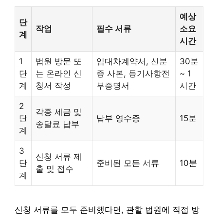
예상
단
작업
필수 서류
소요
계
시간
1
법원 방문 또
임대차계약서, 신분
30분
단
는 온라인 신
증 사본, 등기사항전
~ 1
계
청서 작성
부증명서
시간
2
각종 세금 및
단
납부 영수증
15분
송달료 납부
계
3
신청 서류 제
단
준비된 모든 서류
10분
출 및 접수
계
신청 서류를 모두 준비했다면, 관할 법원에 직접 방