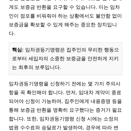
게도 보증금 반환을 요구할 수 있습니다. 이는 임차
인이 점포를 비워줘야 하는 상황에서도 불안함 없이
보증금을 확보할 수 있게 해주는 중요한 장치입니
다.
핵심:
임차권등기명령은 집주인의 무리한 행동으
로부터 세입자의 소중한 보증금을 안전하게 지키
는 최후의 보루입니다.
임차권등기명령을 신청하기 전에는 몇 가지 주의사
항을 꼭 확인해야 합니다. 먼저, 임대차 계약이 종료
되어야 신청이 가능하며, 집주인에게 내용증명 등을
통해 보증금 반환을 명확히 요구했다는 증거가 필요
합니다. 또한, 임차권등기명령 신청 시에는 소정의
법원 수수료와 송달료가 발생하며, 경우에 따라 변