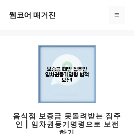
컨
텐
웹코어 매거진
메
츠
로
뉴
건
너
뛰
기
음식점 보증금 못돌려받는 집주
인 | 임차권등기명령으로 보전
하기