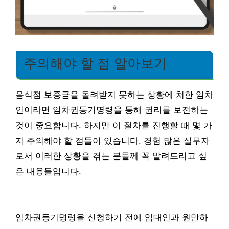
주의해야 할 점 알아보기
음식점 보증금을 돌려받지 못하는 상황에 처한 임차
인이라면 임차권등기명령을 통해 권리를 보전하는
것이 중요합니다. 하지만 이 절차를 진행할 때 몇 가
지 주의해야 할 점들이 있습니다. 경험 많은 실무자
로서 이러한 상황을 겪는 분들께 꼭 알려드리고 싶
은 내용들입니다.
임차권등기명령을 신청하기 전에 임대인과 원만하