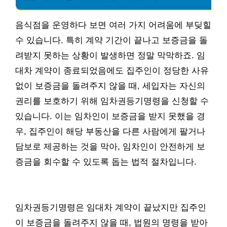
음식점을 운영하다 보면 여러 가지 어려움에 부딪힐
수 있습니다. 특히 계약 기간이 끝나고 보증금을 돌
려받지 못하는 상황이 발생하면 정말 막막하죠. 임
대차 계약이 종료되었음에도 집주인이 정당한 사유
없이 보증금을 돌려주지 않을 때, 세입자는 자신의
권리를 보호하기 위해 임차권등기명령을 신청할 수
있습니다. 이는 임차인이 보증금을 받지 못했을 경
우, 집주인이 해당 부동산을 다른 사람에게 팔거나
담보로 제공하는 것을 막아, 임차인이 안전하게 보
증금을 회수할 수 있도록 돕는 법적 절차입니다.
임차권등기명령은 임대차 계약이 끝났지만 집주인
이 보증금을 돌려주지 않을 때, 법원의 명령을 받아