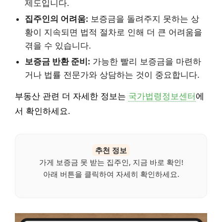
제도입니다.
집주인의 어려움:
보증금을 돌려주지 못하는 상
황이 지속되면 법적 절차로 인해 더 큰 어려움을
겪을 수 있습니다.
보증금 반환 준비:
가능한 빨리 보증금을 마련하
거나 법률 전문가와 상담하는 것이 중요합니다.
부동산 관련 더 자세한 정보는
국가법령정보센터
에
서 확인하세요.
추천 정보
가게 보증금 못 받는 집주인, 지금 바로 확인!
아래 버튼을 클릭하여 자세히 확인하세요.