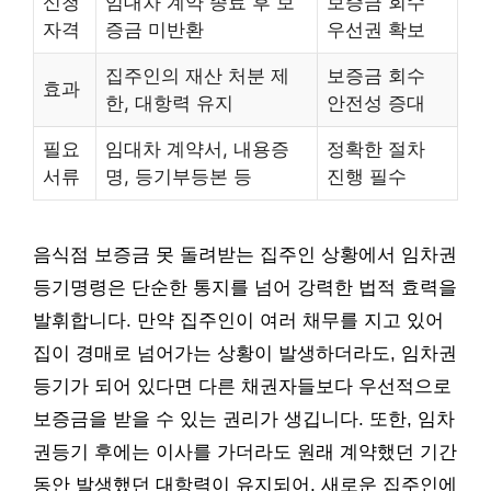
신청
임대차 계약 종료 후 보
보증금 회수
자격
증금 미반환
우선권 확보
집주인의 재산 처분 제
보증금 회수
효과
한, 대항력 유지
안전성 증대
필요
임대차 계약서, 내용증
정확한 절차
서류
명, 등기부등본 등
진행 필수
음식점 보증금 못 돌려받는 집주인 상황에서 임차권
등기명령은 단순한 통지를 넘어 강력한 법적 효력을
발휘합니다. 만약 집주인이 여러 채무를 지고 있어
집이 경매로 넘어가는 상황이 발생하더라도, 임차권
등기가 되어 있다면 다른 채권자들보다 우선적으로
보증금을 받을 수 있는 권리가 생깁니다. 또한, 임차
권등기 후에는 이사를 가더라도 원래 계약했던 기간
동안 발생했던 대항력이 유지되어, 새로운 집주인에