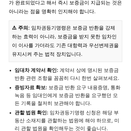
가 완료되었다고 해서 즉시 보증금이 지급되는 것은
아니라는 점을 명확히 인지해야 합니다.
⚠️ 주의:
임차권등기명령은 보증금 반환을 강제
하는 효력이 아니라, 보증금을 받지 못한 임차인
이 이사를 가더라도 기존 대항력과 우선변제권을
유지시켜 주는 법적 장치입니다.
임대차 계약서 확인:
계약서 상에 명시된 보증금
반환 관련 조항을 꼼꼼히 다시 한번 살펴보세요.
증빙자료 확보:
보증금 반환 요구 내용증명, 통화
녹음 등 임대인에게 보증금 반환을 요구했던 모
든 기록을 철저히 보관해야 합니다.
관할 법원 확인:
임차권등기명령 신청은 해당 부
동산 소재지를 관할하는 법원에 해야 하므로, 미
리 관할 법원을 확인해두는 것이 좋습니다.