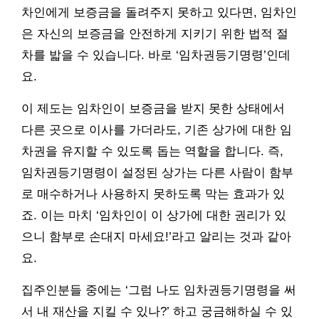
차인에게 보증금을 돌려주지 못하고 있다면, 임차인
은 자신의 보증금을 안전하게 지키기 위한 법적 절
차를 밟을 수 있습니다. 바로 ‘임차권등기명령’인데
요.
이 제도는 임차인이 보증금을 받지 못한 상태에서
다른 곳으로 이사를 가더라도, 기존 상가에 대한 임
차권을 유지할 수 있도록 돕는 역할을 합니다. 즉,
임차권등기명령이 설정된 상가는 다른 사람이 함부
로 매수하거나 사용하지 못하도록 막는 효과가 있
죠. 이는 마치 ‘임차인이 이 상가에 대한 권리가 있
으니 함부로 손대지 마세요!’라고 알리는 것과 같아
요.
집주인분들 중에는 ‘그럼 나도 임차권등기명령을 써
서 내 재산을 지킬 수 있나?’ 하고 궁금해하실 수 있