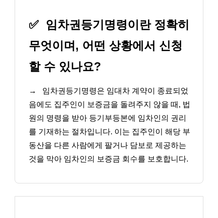
✅
임차권등기명령이란 정확히
무엇이며, 어떤 상황에서 신청
할 수 있나요?
→
임차권등기명령은 임대차 계약이 종료되었
음에도 집주인이 보증금을 돌려주지 않을 때, 법
원의 명령을 받아 등기부등본에 임차인의 권리
를 기재하는 절차입니다. 이는 집주인이 해당 부
동산을 다른 사람에게 팔거나 담보로 제공하는
것을 막아 임차인의 보증금 회수를 보호합니다.