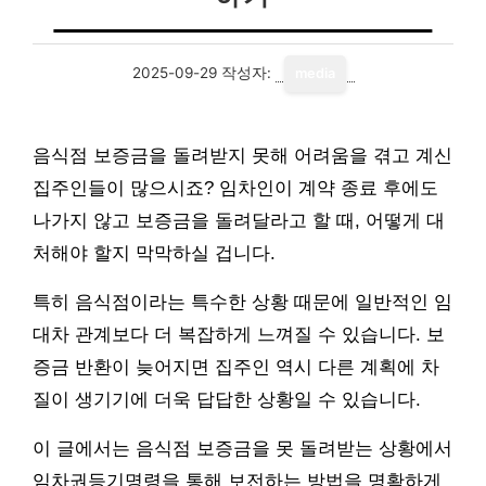
2025-09-29
작성자:
media
음식점 보증금을 돌려받지 못해 어려움을 겪고 계신
집주인들이 많으시죠? 임차인이 계약 종료 후에도
나가지 않고 보증금을 돌려달라고 할 때, 어떻게 대
처해야 할지 막막하실 겁니다.
특히 음식점이라는 특수한 상황 때문에 일반적인 임
대차 관계보다 더 복잡하게 느껴질 수 있습니다. 보
증금 반환이 늦어지면 집주인 역시 다른 계획에 차
질이 생기기에 더욱 답답한 상황일 수 있습니다.
이 글에서는 음식점 보증금을 못 돌려받는 상황에서
임차권등기명령을 통해 보전하는 방법을 명확하게