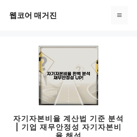
컨
텐
웹코어 매거진
메
츠
로
뉴
건
너
뛰
기
자기자본비율 계산법 기준 분석
| 기업 재무안정성 자기자본비
율 해석