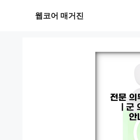
컨
텐
웹코어 매거진
츠
로
건
너
뛰
기