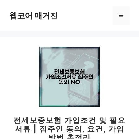
컨
텐
웹코어 매거진
메
츠
로
뉴
건
너
뛰
기
전세보증보험 가입조건 및 필요
서류 | 집주인 동의, 요건, 가입
방법 총정리