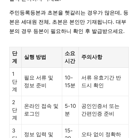
주민등록등본과 초본을 헷갈리는 경우가 많은데, 등
본은 세대원 전체, 초본은 본인만 기재됩니다. 대부
분의 경우 등본이 필요하니 확인 후 발급받으세요.
단
소요
실행 방법
주의사항
계
시간
1
필요 서류 및
10-
서류 유효기간 반
단
정보 준비
15분
드시 확인
계
2
온라인 접속 및
5-10
공인인증서 또는
단
로그인
분
간편인증 준비
계
3
15-
정보 입력 및
오타 없이 정확하