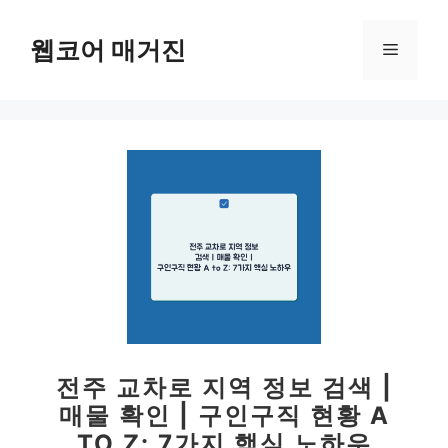
컨
텐
웹코어 매거진
메
츠
로
뉴
건
너
뛰
기
전주 교차로 지역 정보 검색 |
매물 확인 | 구인구직 현황 A
TO Z: 7가지 핵심 노하우