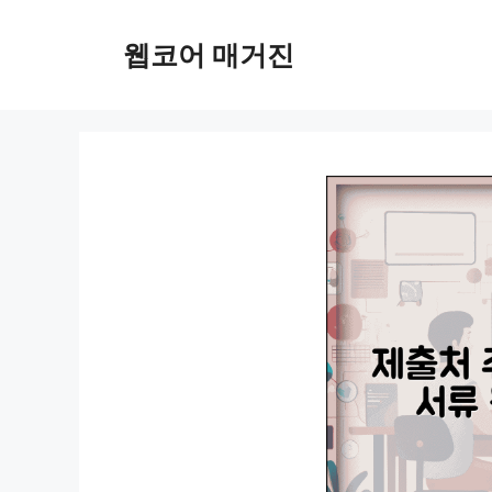
컨
텐
웹코어 매거진
츠
로
건
너
뛰
기