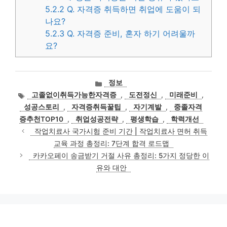
5.2.2
Q. 자격증 취득하면 취업에 도움이 되
나요?
5.2.3
Q. 자격증 준비, 혼자 하기 어려울까
요?
카
정보
테
태
고졸없이취득가능한자격증
,
도전정신
,
미래준비
,
고
그
성공스토리
,
자격증취득꿀팁
,
자기계발
,
중졸자격
리
증추천TOP10
,
취업성공전략
,
평생학습
,
학력개선
작업치료사 국가시험 준비 기간 | 작업치료사 면허 취득
교육 과정 총정리: 7단계 합격 로드맵
카카오페이 송금받기 거절 사유 총정리: 5가지 정당한 이
유와 대안