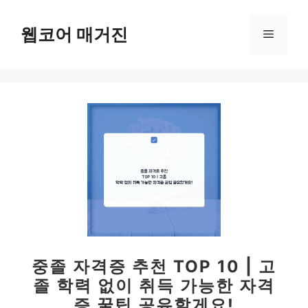
컨
텐
웹코어 매거진
메
츠
로
뉴
건
너
뛰
기
중졸 자격증 추천 TOP 10 | 고
졸 학력 없이 취득 가능한 자격
증 꿀팁 공유할게요!