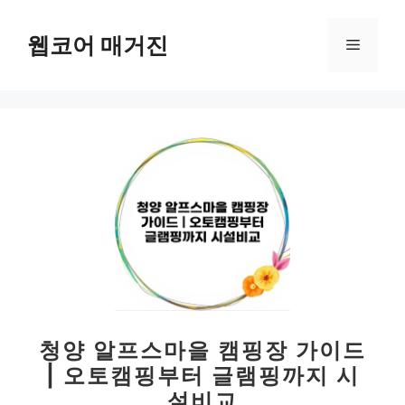
컨
텐
웹코어 매거진
메
츠
로
뉴
건
너
뛰
기
청양 알프스마을 캠핑장 가이드
| 오토캠핑부터 글램핑까지 시
설비교