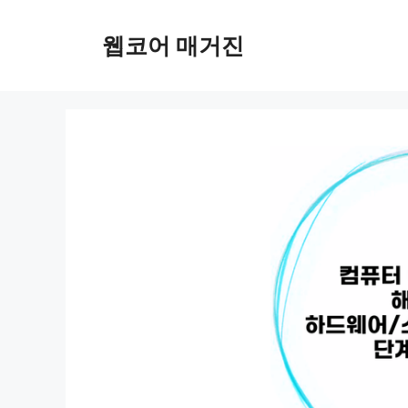
컨
텐
웹코어 매거진
츠
로
건
너
뛰
기