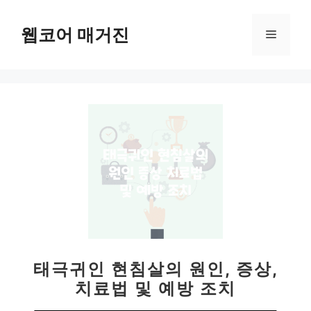
컨
텐
웹코어 매거진
메
츠
로
뉴
건
너
뛰
기
태극귀인 현침살의 원인, 증상,
치료법 및 예방 조치