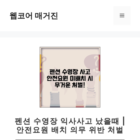
컨
텐
웹코어 매거진
메
츠
로
뉴
건
너
뛰
기
펜션 수영장 익사사고 났을때 |
안전요원 배치 의무 위반 처벌