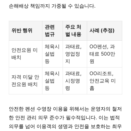
손해배상 책임까지 가중될 수 있습니다.
관련
주요 처
위반 행위
사례 (추정)
법규
벌 내용
체육시
과태료,
OO펜션, 과
안전요원 미
설법
영업정
태료 500만
배치
등
지
원
체육시
과태료,
OO리조트,
자격 미달 안
설법
시정명
안전교육 미
전요원 배치
등
령
흡
안전한 펜션 수영장 이용을 위해서는 운영자의 철저
한 안전 관리 의무 준수가 필수적입니다. 이는 법적
의무를 넘어 이용객의 생명과 안전을 보호하는 최우