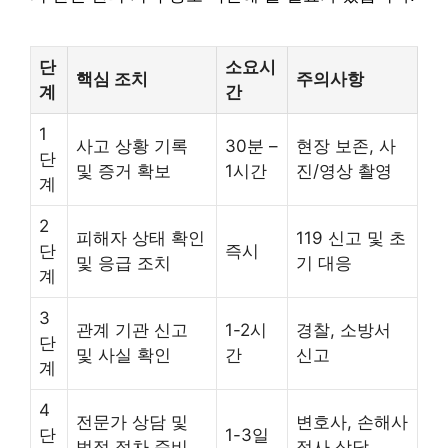
단
소요시
핵심 조치
주의사항
계
간
1
사고 상황 기록
30분 –
현장 보존, 사
단
및 증거 확보
1시간
진/영상 촬영
계
2
피해자 상태 확인
119 신고 및 초
단
즉시
및 응급 조치
기 대응
계
3
관계 기관 신고
1-2시
경찰, 소방서
단
및 사실 확인
간
신고
계
4
전문가 상담 및
변호사, 손해사
단
1-3일
법적 절차 준비
정사 상담