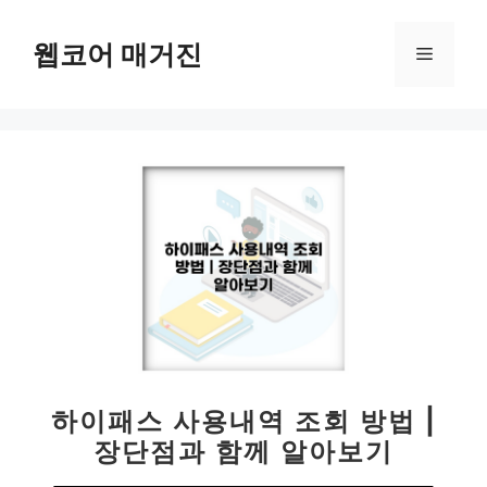
컨
텐
웹코어 매거진
메
츠
로
뉴
건
너
뛰
기
하이패스 사용내역 조회 방법 |
장단점과 함께 알아보기