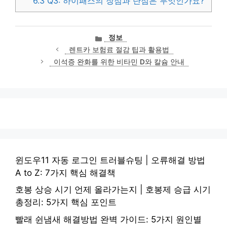
6.3
Q3: 하이패스의 장점과 단점은 무엇인가요?
카
정보
테
렌트카 보험료 절감 팁과 활용법
고
이석증 완화를 위한 비타민 D와 칼슘 안내
리
윈도우11 자동 로그인 트러블슈팅 | 오류해결 방법
A to Z: 7가지 핵심 해결책
호봉 상승 시기 언제 올라가는지 | 호봉제 승급 시기
총정리: 5가지 핵심 포인트
빨래 쉰냄새 해결방법 완벽 가이드: 5가지 원인별