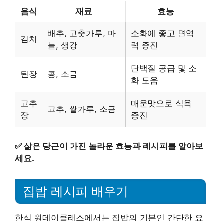
음식
재료
효능
배추, 고춧가루, 마
소화에 좋고 면역
김치
늘, 생강
력 증진
단백질 공급 및 소
된장
콩, 소금
화 도움
고추
매운맛으로 식욕
고추, 쌀가루, 소금
장
증진
✅
삶은 당근이 가진 놀라운 효능과 레시피를 알아보
세요.
집밥 레시피 배우기
한식 원데이클래스에서는 집밥의 기본인 간단한 요