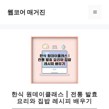
컨
텐
웹코어 매거진
메
츠
로
뉴
건
너
뛰
기
한식 원데이클래스 | 전통 발효
요리와 집밥 레시피 배우기