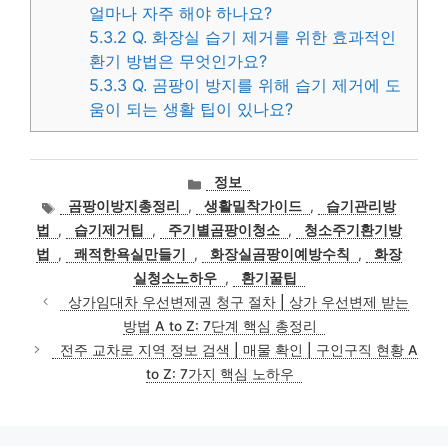
얼마나 자주 해야 하나요?
5.3.2
Q. 화장실 습기 제거를 위한 효과적인
환기 방법은 무엇인가요?
5.3.3
Q. 곰팡이 방지를 위해 습기 제거에 도
움이 되는 생활 팁이 있나요?
카
정보
테
태
곰팡이방지총정리
,
생활밀착가이드
,
습기관리방
고
그
법
,
습기제거팁
,
주기별곰팡이청소
,
청소주기환기방
리
법
,
쾌적한욕실만들기
,
화장실곰팡이예방수칙
,
화장
실청소노하우
,
환기꿀팁
상가임대차 우선변제권 청구 절차 | 상가 우선변제 받는
방법 A to Z: 7단계 핵심 총정리
전주 교차로 지역 정보 검색 | 매물 확인 | 구인구직 현황 A
to Z: 7가지 핵심 노하우