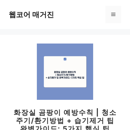
컨
텐
웹코어 매거진
메
츠
로
뉴
건
너
뛰
기
화장실 곰팡이 예방수칙 | 청소
주기/환기방법 + 습기제거 팁
완벽가이드: 5가지 핵심 팁