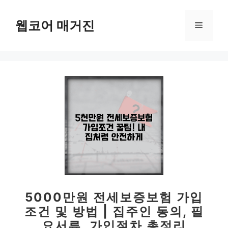
컨
텐
웹코어 매거진
메
츠
로
뉴
건
너
뛰
기
5000만원 전세보증보험 가입
조건 및 방법 | 집주인 동의, 필
요서류, 가입절차 총정리