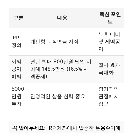
핵심 포인
구분
내용
트
노후 대비
IRP
개인형 퇴직연금 계좌
및 세액공
정의
제
세액
연간 최대 900만원 납입 시,
절세 효과
공제
최대 148.5만원 (16.5% 세
극대화
혜택
액공제)
5000
장기적인
만원
안정적인 상품 선택 중요
관점에서
투자
접근
꼭 알아두세요:
IRP 계좌에서 발생한 운용수익에