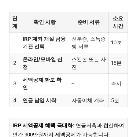
단
소요
확인 사항
준비 서류
계
시간
IRP 계좌 개설 금융
신분증, 소득증
1
10분
기관 선택
빙 서류
온라인/모바일 신
스캔본 또는 사
2
15분
청
진
세액공제 한도 확
3
–
즉시
인
4
연금 납입 시작
자동이체 계좌
5분
IRP 세액공제 혜택 극대화:
연금저축과 합산하여
연간 900만원까지 세액공제가 가능합니다.