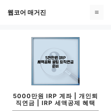
컨
텐
웹코어 매거진
메
츠
로
뉴
건
너
뛰
기
5000만원 IRP 계좌 | 개인퇴
직연금 | IRP 세액공제 혜택