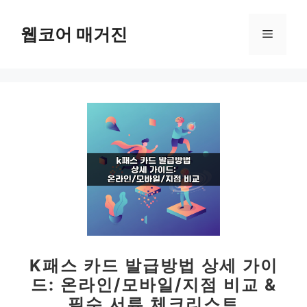
컨
텐
웹코어 매거진
메
츠
로
뉴
건
너
뛰
기
K패스 카드 발급방법 상세 가이
드: 온라인/모바일/지점 비교 &
필수 서류 체크리스트