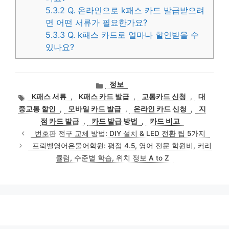
5.3.2
Q. 온라인으로 k패스 카드 발급받으려
면 어떤 서류가 필요한가요?
5.3.3
Q. k패스 카드로 얼마나 할인받을 수
있나요?
카
정보
테
태
K패스 서류
,
K패스 카드 발급
,
교통카드 신청
,
대
고
그
중교통 할인
,
모바일 카드 발급
,
온라인 카드 신청
,
지
리
점 카드 발급
,
카드 발급 방법
,
카드 비교
번호판 전구 교체 방법: DIY 설치 & LED 전환 팁 5가지
프뢰벨영어은물어학원: 평점 4.5, 영어 전문 학원비, 커리
큘럼, 수준별 학습, 위치 정보 A to Z