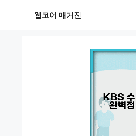
컨
텐
웹코어 매거진
츠
로
건
너
뛰
기