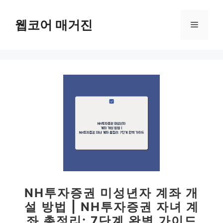
컨
텐
웹코어 매거진
메
츠
로
뉴
건
너
뛰
기
NH투자증권 미성년자 계좌 개
설 방법 | NH투자증권 자녀 계
좌 총정리: 7단계 완벽 가이드