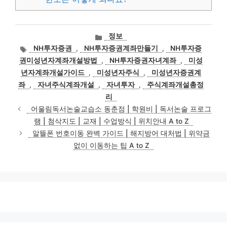
카
정보
테
태
NH투자증권
,
NH투자증권계좌만들기
,
NH투자증
고
그
권미성년자계좌개설방법
,
NH투자증권자녀계좌
,
미성
리
년자계좌개설가이드
,
미성년자주식
,
미성년자증권계
좌
,
자녀주식계좌개설
,
자녀투자
,
주식계좌개설총정
리
어울림독서논술교습소 동춘점 | 학원비 | 독서논술 프로그
램 | 첨삭지도 | 교재 | 수업방식 | 위치안내 A to Z
알뜰폰 번호이동 완벽 가이드 | 해지방어 대처법 | 위약금
없이 이동하는 팁 A to Z