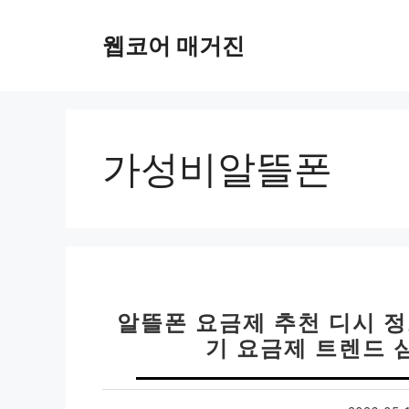
컨
텐
웹코어 매거진
츠
로
건
너
뛰
가성비알뜰폰
기
알뜰폰 요금제 추천 디시 정보
기 요금제 트렌드 